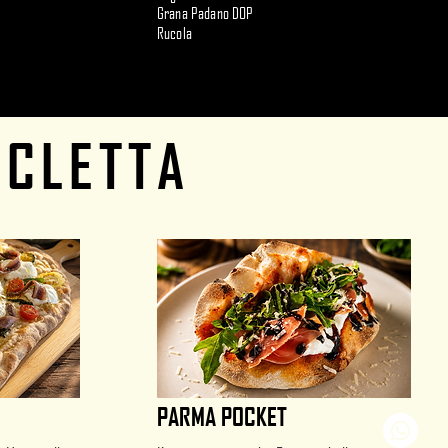
Grana Padano DOP
Rucola
ICLETTA
PARMA POCKET