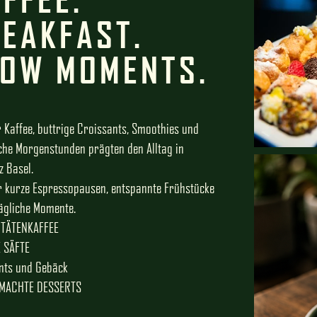
EAKFAST.
LOW MOMENTS.
r Kaffee, buttrige Croissants, Smoothies und
che Morgenstunden prägten den Alltag in
z Basel.
ür kurze Espressopausen, entspannte Frühstücke
tägliche Momente.
ITÄTENKAFFEE
 SÄFTE
nts und Gebäck
MACHTE DESSERTS