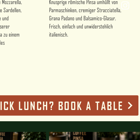
e Mozzarella,
Knusprige römische Pinsa umhüllt von
he Sardellen,
Parmaschinken, cremiger Stracciatella,
e und
Grana Padano und Balsamico-Glasur.
nserer
Frisch, einfach und unwiderstehlich
sa zu einem
italienisch.
des
ICK LUNCH? BOOK A TABLE