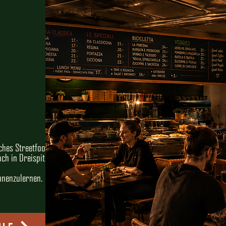
sches Streetfood
h in Dreispitz
nnenzulernen.