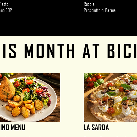
Pesto
Rucola
ano DOP
Prosciutto di Parma
HIS MONTH AT BIC
INO MENU
LA SARDA