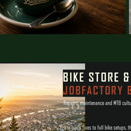
BIKE STORE 
JOBFACTORY B
Repairs, maintenance and MTB cultur
From quick fixes to full bike setups,