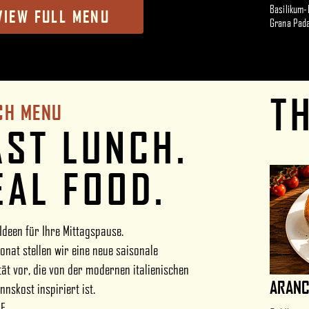
Basilikum-
VIEW FULL MENU
Grana Pad
T
CH MENU
AST LUNCH.
EAL FOOD.
Ideen für Ihre Mittagspause.
onat stellen wir eine neue saisonale
tät vor, die von der modernen italienischen
ARANC
nskost inspiriert ist.
HF