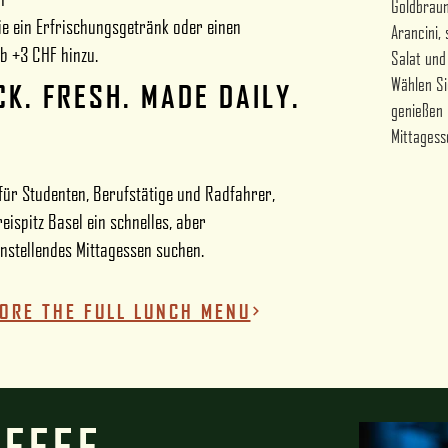
Goldbraun
ie ein Erfrischungsgetränk oder einen
Arancini,
ab +3 CHF hinzu.
Salat und
Wählen Si
CK. FRESH. MADE DAILY.
genießen 
Mittagess
 für Studenten, Berufstätige und Radfahrer,
reispitz Basel ein schnelles, aber
enstellendes Mittagessen suchen.
ORE THE FULL LUNCH MENU
FFEE.