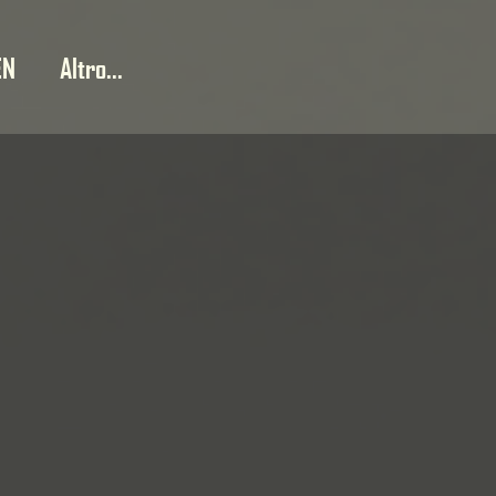
EN
Altro...