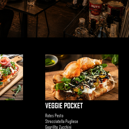
VEGGIE POCKET
Rotes Pesto
Stracciatella Pugliese
Gegrillte Zucchini