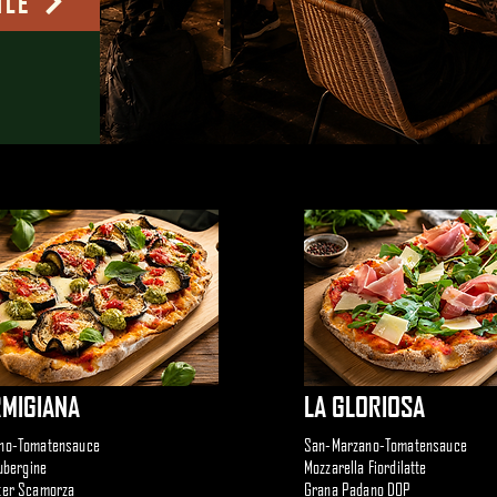
ILE
RMIGIANA
LA GLORIOSA
no-Tomatensauce
San-Marzano-Tomatensauce
Aubergine
Mozzarella Fiordilatte
ter Scamorza
Grana Padano DOP